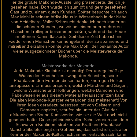
er die größte Makonde-Ausstellung präsentierte, die ich je
gesehen habe. Dort wurde ich zum oft und gern gesehenen
Gast und zu einem guten Kunden. Später besuchte ich auch
Max Mohl in seinem Afrika-Haus in Wiesenbach in der Nähe
von Heidelberg. Voller Sehnsucht denke ich noch immer an
die schönen Stunden, wo wir bei einem oder mehreren
Gläschen Trollinger beisammen saßen, während das Feuer
im offenen Kamin flackerte. Seit dieser Zeit habe ich nie
wieder einen Menschen kennengelernt, der so spannend und
mitreißend erzählen konnte wie Max Mohl, der bekannte Autor
vieler ausgezeichneter Bücher über die Meisterwerke der
Makonde.
Meisterwerke der Makonde:
Jede Makonde-Skulptur ist einmalig! Der unregelmäßige
Wuchs des Ebenholzes zwingt den Schnitzer, seine
Phantasien den Formen dieses harten, knorrigen Holzes
anzupassen. Er muss erspüren, welche Märchen und Sagen,
welche Wünsche und Hoffnungen, welche Dämonen und
Fabelwesen er aus diesem Material herausschnitzen kann.
Die alten Makonde-Künstler verstanden das meisterhaft! Von
ihren Ideen geradezu besessen, oft von Geistern und
Dämonen inspiriert, schufen sie unter der Glut der
afrikanischen Sonne Kunstwerke, wie sie die Welt noch nicht
gesehen hatte. Diese geheimnisvollen Schnitzereien aus dem
Schwarzen Kontinent strotzen vor Kraft und Phantasie!
Manche Skulptur birgt ein Geheimnis, das selbst ich, als alter
Kenner der Makonde-Kultur, nicht immer entschlüsseln kann.