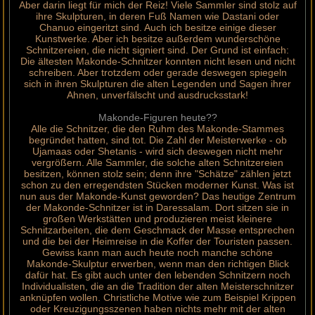
Aber darin liegt für mich der Reiz! Viele Sammler sind stolz auf
ihre Skulpturen, in deren Fuß Namen wie Dastani oder
Chanuo eingeritzt sind. Auch ich besitze einige dieser
Kunstwerke. Aber ich besitze außerdem wunderschöne
Schnitzereien, die nicht signiert sind. Der Grund ist einfach:
Die ältesten Makonde-Schnitzer konnten nicht lesen und nicht
schreiben. Aber trotzdem oder gerade deswegen spiegeln
sich in ihren Skulpturen die alten Legenden und Sagen ihrer
Ahnen, unverfälscht und ausdrucksstark!
Makonde-Figuren heute??
Alle die Schnitzer, die den Ruhm des Makonde-Stammes
begründet hatten, sind tot. Die Zahl der Meisterwerke - ob
Ujamaas oder Shetanis - wird sich deswegen nicht mehr
vergrößern. Alle Sammler, die solche alten Schnitzereien
besitzen, können stolz sein; denn ihre "Schätze" zählen jetzt
schon zu den erregendsten Stücken moderner Kunst. Was ist
nun aus der Makonde-Kunst geworden? Das heutige Zentrum
der Makonde-Schnitzer ist in Daressalam. Dort sitzen sie in
großen Werkstätten und produzieren meist kleinere
Schnitzarbeiten, die dem Geschmack der Masse entsprechen
und die bei der Heimreise in die Koffer der Touristen passen.
Gewiss kann man auch heute noch manche schöne
Makonde-Skulptur erwerben, wenn man den richtigen Blick
dafür hat. Es gibt auch unter den lebenden Schnitzern noch
Individualisten, die an die Tradition der alten Meisterschnitzer
anknüpfen wollen. Christliche Motive wie zum Beispiel Krippen
oder Kreuzigungsszenen haben nichts mehr mit der alten