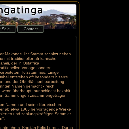
r Sale
Contact
n der Makonde. Ihr Stamm schnitzt neben
mit traditioneller afrikanischer
eli, der in Ostafrika
aditionellen Vorlage sondern
bearbeiteten Holzstammes. Einige
Dabei entstehen oft besonders bizarre
en und der Oberflächenbearbeitung
kannten Namen gemacht - reich
, wenn überhaupt, nur schlecht bezahlt.
teuren Sammlungen zusammengetragen.
esen Namen und seine literarischen
e er ab etwa 1965 hervorragende Werke
sierten und zahlungskräftigen Sammler.
n".
annte ehem. Kapitän Felix Lorenz. Durch