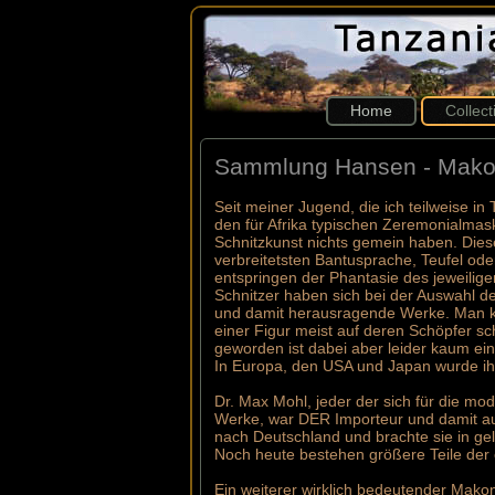
Home
Collec
Sammlung Hansen - Makon
Seit meiner Jugend, die ich teilweise i
den für Afrika typischen Zeremonialmask
Schnitzkunst nichts gemein haben. Dies
verbreitetsten Bantusprache, Teufel ode
entspringen der Phantasie des jeweilige
Schnitzer haben sich bei der Auswahl d
und damit herausragende Werke. Man k
einer Figur meist auf deren Schöpfer s
geworden ist dabei aber leider kaum ein
In Europa, den USA und Japan wurde ih
Dr. Max Mohl, jeder der sich für die mo
Werke, war DER Importeur und damit au
nach Deutschland und brachte sie in ge
Noch heute bestehen größere Teile der
Ein weiterer wirklich bedeutender Makon