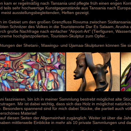
nien kam er regelmäßig nach Tansania und pflegte früh einen engen Kon
 teils sehr hochwertige Kunstgegenstände aus Tansania nach Europa
, meist ausstellungsbegleitenden, Heften gezeigt.
ch im Gebiet um den großen Grenzfluss Rovuma zwischen Südtansania
ten Schnitzer des Volkes in die Touristenorte Dar Es Salaam, Arusha 
rch große Nachfrage nach einfacher "Airport-Art" (Tierfiguren, Wassertr
hcreme hochglanzpolierten, Touristen-Skulptur zum Opfer...
chtungen der Shetani-, Mawingu- und Ujamaa-Skulpturen können Sie sich
i faszinieren, bin ich in meiner Sammlung bestrebt möglichst alte Stü
agen. Mir ist dabei wichtig, dass sich das Holz in möglichst natürlic
. Besonders spannend sind für mich dabei Stücke, die partiell auch völl
erschönes Material!
uf diesen Seiten der Allgemeinheit zugänglich. Weiter ist über die J
 haben mittlerweile Einblicke in mehr als 10 private Sammlungen und da