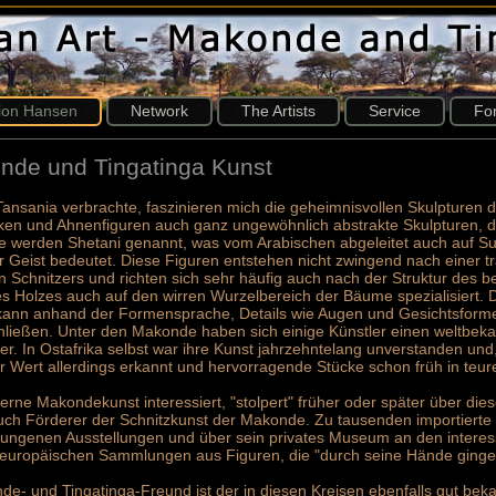
tion Hansen
Network
The Artists
Service
Fo
de und Tingatinga Kunst
n Tansania verbrachte, faszinieren mich die geheimnisvollen Skulpture
en und Ahnenfiguren auch ganz ungewöhnlich abstrakte Skulpturen, die 
e werden Shetani genannt, was vom Arabischen abgeleitet auch auf Suah
r Geist bedeutet. Diese Figuren entstehen nicht zwingend nach einer tr
n Schnitzers und richten sich sehr häufig auch nach der Struktur des 
es Holzes auch auf den wirren Wurzelbereich der Bäume spezialisiert. 
ann anhand der Formensprache, Details wie Augen und Gesichtsform
chließen. Unter den Makonde haben sich einige Künstler einen weltbe
er. In Ostafrika selbst war ihre Kunst jahrzehntelang unverstanden und
r Wert allerdings erkannt und hervorragende Stücke schon früh in 
derne Makondekunst interessiert, "stolpert" früher oder später über di
ch Förderer der Schnitzkunst der Makonde. Zu tausenden importiert
lungenen Ausstellungen und über sein privates Museum an den interes
 europäischen Sammlungen aus Figuren, die "durch seine Hände ginge
de- und Tingatinga-Freund ist der in diesen Kreisen ebenfalls gut bek