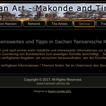
tion Hansen
Network
The Artists
Service
Fo
enswertes und Tipps in Sachen Tansanische 
ch und nach immer mehr nützliche und interessante Informationen zur 
 der Zuordnung von Kunstwerken zum jeweiligen Künstler beschäftigt... S
n verfügbaren Angaben, wir versuchen herauszufinden, wer der Künstler
 verfügbare Informationen / Themen finden Sie im Untermenü des Serv
Copyright © 2017. All Rights Reserved.
www.hansen-photo.de
Designed by
Butsch ComNet EDV
.